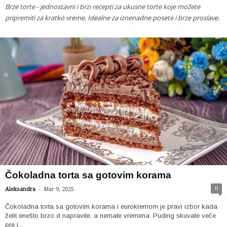
Brze torte - jednostavni i brzi recepti za ukusne torte koje možete
pripremiti za kratko vreme. Idealne za iznenadne posete i brze proslave.
Čokoladna torta sa gotovim korama
-
0
Aleksandra
Mar 9, 2025
Čokoladna torta sa gotovim korama i eurokremom je pravi izbor kada
želit enešto brzo d napravite, a nemate vremena. Puding skuvate veče
pre i...