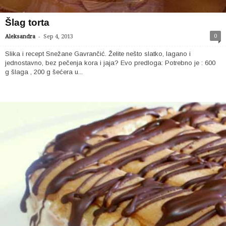
Šlag torta
-
0
Aleksandra
Sep 4, 2013
Slika i recept Snežane Gavrančić. Želite nešto slatko, lagano i
jednostavno, bez pečenja kora i jaja? Evo predloga: Potrebno je : 600
g šlaga , 200 g šećera u...