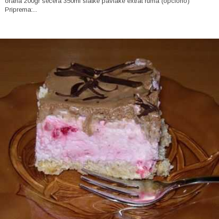
oraha 200gr šećera 350ml slatke pavlake extrat ruma (opciono)
Priprema:...