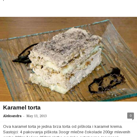
Karamel torta
-
0
Aleksandra
May 13, 2013
Ova karamel torta je jedna brza torta od piškota i karamel krema.
Sastojci: 4 pakovanja piškota 3oogr mlečne čokolade 200gr mlevenih