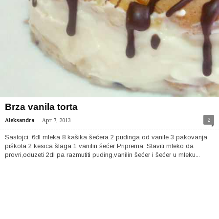
Brza vanila torta
-
2
Aleksandra
Apr 7, 2013
Sastojci: 6dl mleka 8 kašika šećera 2 pudinga od vanile 3 pakovanja
piškota 2 kesica šlaga 1 vanilin šećer Priprema: Staviti mleko da
provri,oduzeti 2dl pa razmutiti puding,vanilin šećer i šećer u mleku...