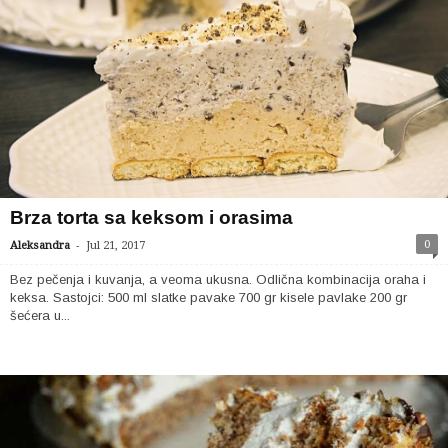
Brza torta sa keksom i orasima
-
0
Aleksandra
Jul 21, 2017
Bez pečenja i kuvanja, a veoma ukusna. Odlična kombinacija oraha i
keksa. Sastojci: 500 ml slatke pavake 700 gr kisele pavlake 200 gr
šećera u...