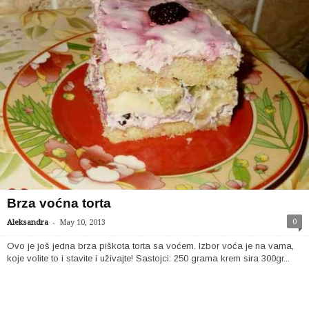
Brza voćna torta
-
0
Aleksandra
May 10, 2013
Ovo je još jedna brza piškota torta sa voćem. Izbor voća je na vama,
koje volite to i stavite i uživajte! Sastojci: 250 grama krem sira 300gr...