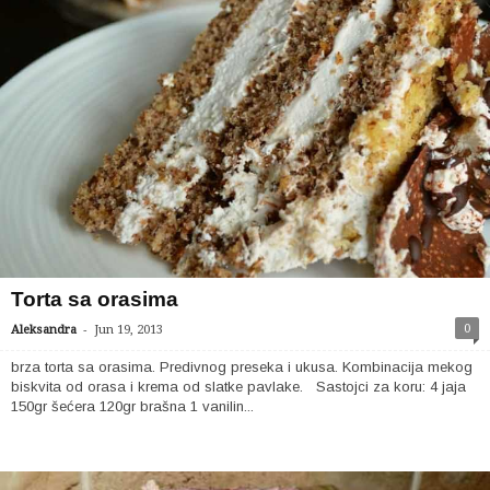
Torta sa orasima
-
0
Aleksandra
Jun 19, 2013
brza torta sa orasima. Predivnog preseka i ukusa. Kombinacija mekog
biskvita od orasa i krema od slatke pavlake. Sastojci za koru: 4 jaja
150gr šećera 120gr brašna 1 vanilin...