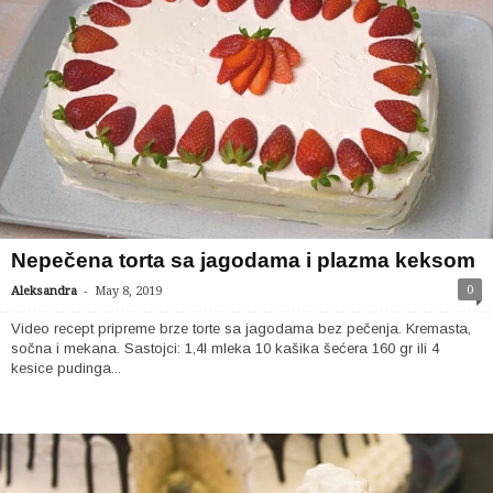
Nepečena torta sa jagodama i plazma keksom
-
0
Aleksandra
May 8, 2019
Video recept pripreme brze torte sa jagodama bez pečenja. Kremasta,
sočna i mekana. Sastojci: 1,4l mleka 10 kašika šećera 160 gr ili 4
kesice pudinga...