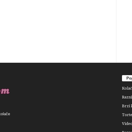
Pop
Kolač
Razni
Brzi 
kolače
Tort
Video