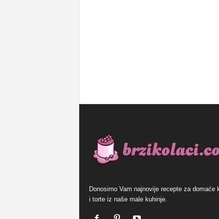
Donosimo Vam najnovije recepte za domaće 
i torte iz naše male kuhinje.