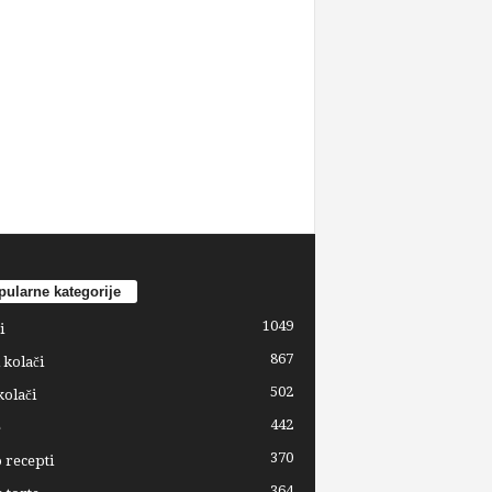
ularne kategorije
1049
i
867
 kolači
502
kolači
442
e
370
 recepti
364