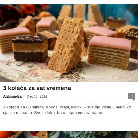
3 kolača za sat vremena
-
0
Aleksandra
Dec 11, 2024
3 kolača za 60 minuta! Kokos, orasi, kikiriki – sve što volite u nekoliko
sjajnih recepata. Sve je lako, brzo i spremno za samo...