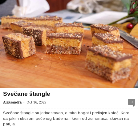
Svečane štangle
-
0
Aleksandra
Oct 16, 2025
Svečane štangle su jednostavan, a tako bogat i prefinjen kolač. Kora
sa jakim ukusom pečenog badema i krem od žumanaca, skuvan na
pari, a...