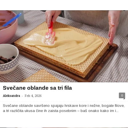
Svečane oblande sa tri fila
-
0
Aleksandra
Feb 4, 2026
Svečane oblande savršeno spajaju hrskave kore i nežne, bogate filove,
a tri različita ukusa čine ih zaista posebnim – baš onako kako im i...