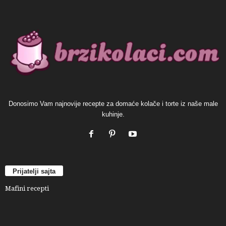
Donosimo Vam najnovije recepte za domaće kolače i torte iz naše male
kuhinje.
Prijatelji sajta
Mafini recepti