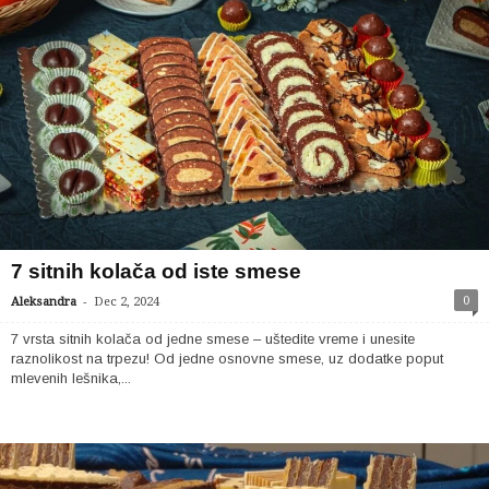
7 sitnih kolača od iste smese
-
0
Aleksandra
Dec 2, 2024
7 vrsta sitnih kolača od jedne smese – uštedite vreme i unesite
raznolikost na trpezu! Od jedne osnovne smese, uz dodatke poput
mlevenih lešnika,...