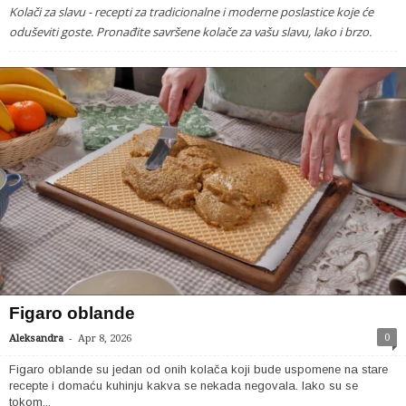
Kolači za slavu - recepti za tradicionalne i moderne poslastice koje će
oduševiti goste. Pronađite savršene kolače za vašu slavu, lako i brzo.
Figaro oblande
-
0
Aleksandra
Apr 8, 2026
Figaro oblande su jedan od onih kolača koji bude uspomene na stare
recepte i domaću kuhinju kakva se nekada negovala. Iako su se
tokom...