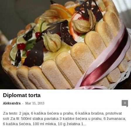
Diplomat torta
-
0
Aleksandra
Mar 15, 2013
Za testo: 2 jaja, 6 kašika šećera u prahu, 6 kašika brašna, prstohvat
soli Za fil: 500ml slatka pavlaka 3 kašike šećera u prahu, 6 žumanaca,
6 kašika šećera, 100 ml mleka, 10 g želatina 1...