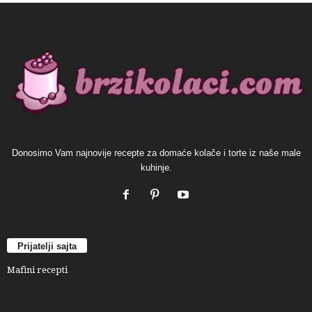
Donosimo Vam najnovije recepte za domaće kolače i torte iz naše male
kuhinje.
Prijatelji sajta
Mafini recepti