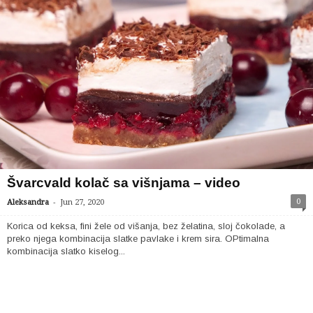
Švarcvald kolač sa višnjama – video
-
0
Aleksandra
Jun 27, 2020
Korica od keksa, fini žele od višanja, bez želatina, sloj čokolade, a
preko njega kombinacija slatke pavlake i krem sira. OPtimalna
kombinacija slatko kiselog...