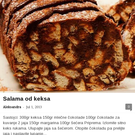
Salama od keksa
-
0
Aleksandra
Jul 1, 2013
Sastojci: 300gr keksa 150gr mlečne čokolade 100gr čokolade za
kuvanje 2 jaja 150gr margarina 100gr šećera Priprema: Izlomite sitno
keks rukama. Ulupajte jaja sa šećerom. Otopite čokoladu pa prelijte
jaja i nastavite lupanje....