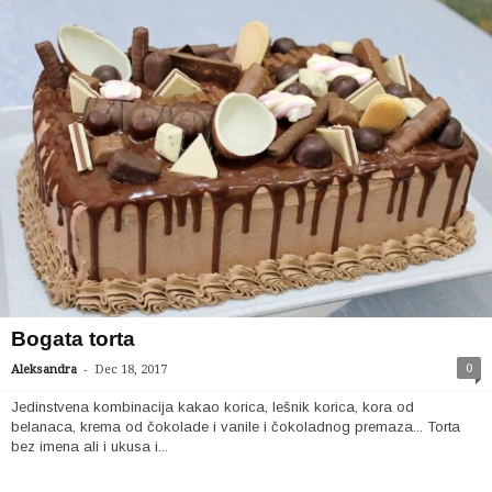
Bogata torta
-
0
Aleksandra
Dec 18, 2017
Jedinstvena kombinacija kakao korica, lešnik korica, kora od
belanaca, krema od čokolade i vanile i čokoladnog premaza... Torta
bez imena ali i ukusa i...