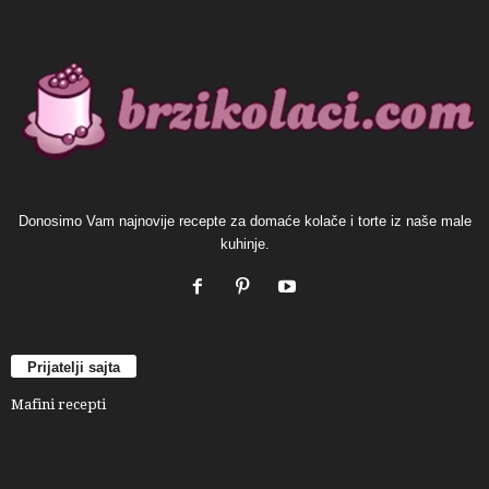
Donosimo Vam najnovije recepte za domaće kolače i torte iz naše male
kuhinje.
Prijatelji sajta
Mafini recepti