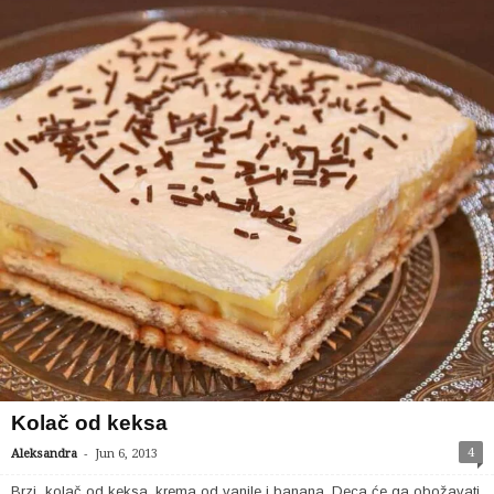
Kolač od keksa
-
4
Aleksandra
Jun 6, 2013
Brzi kolač od keksa, krema od vanile i banana. Deca će ga obožavati