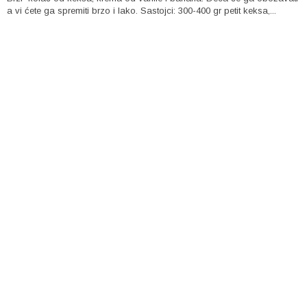
a vi ćete ga spremiti brzo i lako. Sastojci: 300-400 gr petit keksa,...