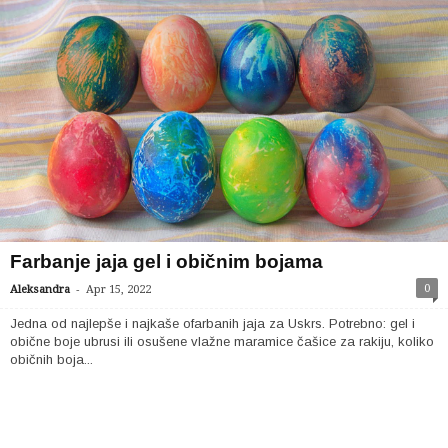
Farbanje jaja gel i običnim bojama
-
0
Aleksandra
Apr 15, 2022
Jedna od najlepše i najkaše ofarbanih jaja za Uskrs. Potrebno: gel i
obične boje ubrusi ili osušene vlažne maramice čašice za rakiju, koliko
običnih boja...