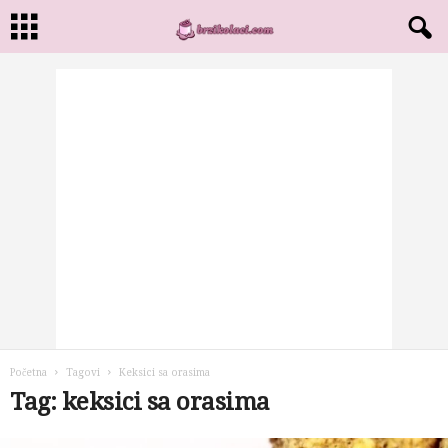
Početna
Tagovi
Keksici sa orasima
Tag: keksici sa orasima