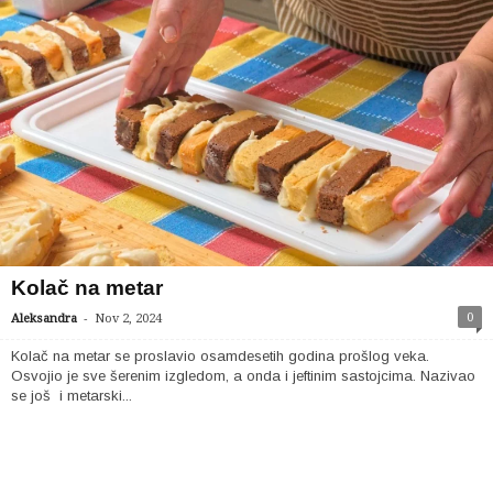
Kolač na metar
-
0
Aleksandra
Nov 2, 2024
Kolač na metar se proslavio osamdesetih godina prošlog veka.
Osvojio je sve šerenim izgledom, a onda i jeftinim sastojcima. Nazivao
se još i metarski...