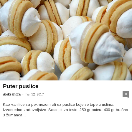
Puter puslice
-
0
Aleksandra
Jan 12, 2017
Kao vanilice sa pekmezom ali uz puslice koje se tope u ustima.
Izvanredno zadovoljstvo. Sastojci za testo: 250 gr putera 400 gr brašna
3 žumanca ...