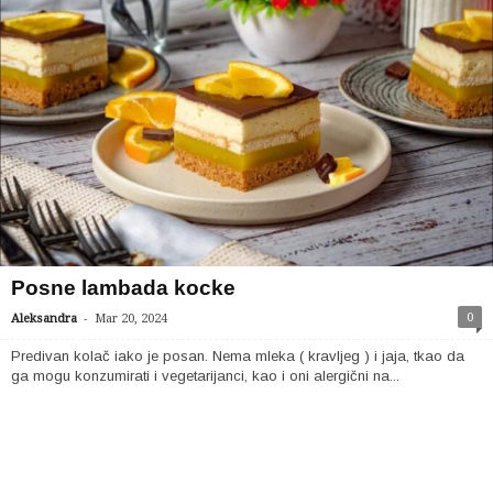
Posne lambada kocke
-
0
Aleksandra
Mar 20, 2024
Predivan kolač iako je posan. Nema mleka ( kravljeg ) i jaja, tkao da
ga mogu konzumirati i vegetarijanci, kao i oni alergični na...