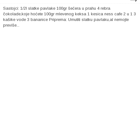
Sastojci: 1/2l slatke pavlake 100gr šećera u prahu 4 rebra
čokolade,koje hoćete 100gr mlevenog keksa 1 kesica ness cafe 2 u 1 3
kašike vode 3 bananice Priprema: Umutiti slatku pavlaku,al nemojte
previše...