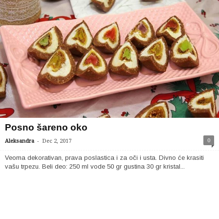
Posno šareno oko
-
0
Aleksandra
Dec 2, 2017
Veoma dekorativan, prava poslastica i za oči i usta. Divno će krasiti
vašu trpezu. Beli deo: 250 ml vode 50 gr gustina 30 gr kristal...