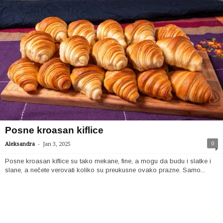
Posne kroasan kiflice
-
0
Aleksandra
Jan 3, 2025
Posne kroasan kiflice su tako mekane, fine, a mogu da budu i slatke i
slane, a nečete verovati koliko su preukusne ovako prazne. Samo...