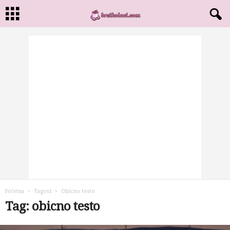
Početna
Tagovi
Obicno testo
Tag: obicno testo