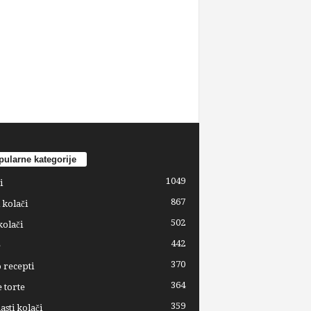
ularne kategorije
1049
i
867
 kolači
502
kolači
442
e
370
 recepti
364
 torte
359
sti kolači