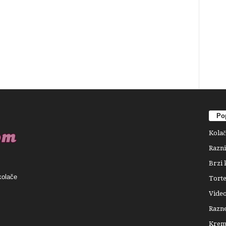
Pop
Kolač
Razni
Brzi 
kolače
Tort
Video
Razne
Krema