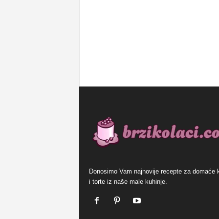
Donosimo Vam najnovije recepte za domaće 
i torte iz naše male kuhinje.