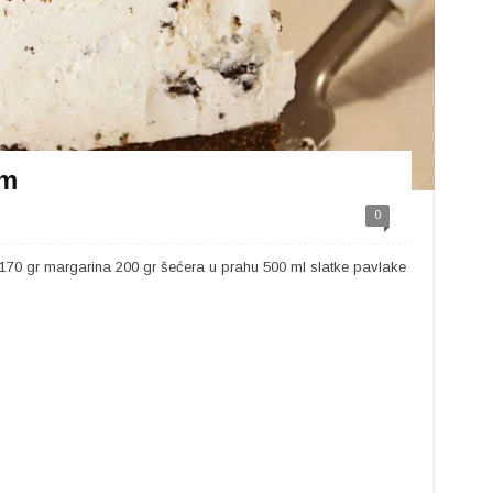
om
0
a 170 gr margarina 200 gr šećera u prahu 500 ml slatke pavlake