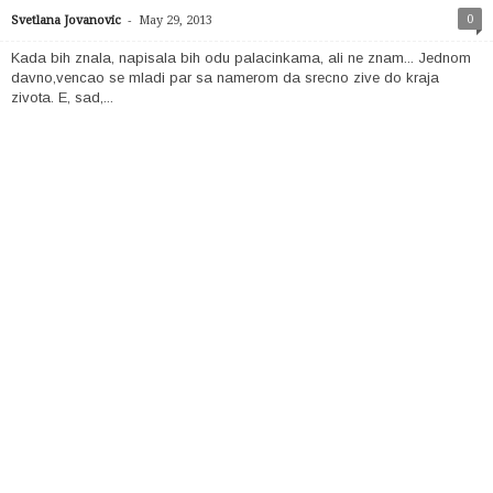
-
0
Svetlana Jovanovic
May 29, 2013
Kada bih znala, napisala bih odu palacinkama, ali ne znam... Jednom
davno,vencao se mladi par sa namerom da srecno zive do kraja
zivota. E, sad,...