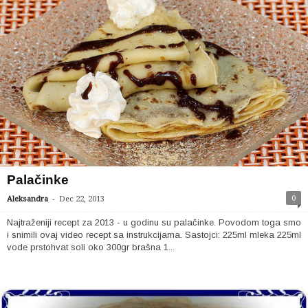
Palačinke
-
0
Aleksandra
Dec 22, 2013
Najtraženiji recept za 2013 - u godinu su palačinke. Povodom toga smo
i snimili ovaj video recept sa instrukcijama. Sastojci: 225ml mleka 225ml
vode prstohvat soli oko 300gr brašna 1...