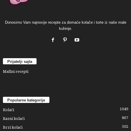
Donosimo Vam najnovije recepte za domaće kolače i torte iz naše male
kuhinje.
Prijatelji sajta
Mafini recepti
Popularne kategorije
1049
Kolači
867
Razni kolači
502
Brzi kolači