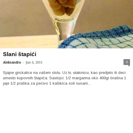
Slani štapići
-
0
Aleksandra
Jun 6, 2013
Sjajne grickalice na vašem stolu. Uz tv, utakmicu, kao predjelo ili deci
umesto kupovnih štapića. Sastojci: 1/2 margarina oko 400gr brašna 1
jaje 1/2 praška za pecivo 1 kašikica soli susam...