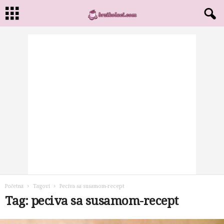
Početna
Tagovi
Peciva sa susamom-recept
Tag: peciva sa susamom-recept