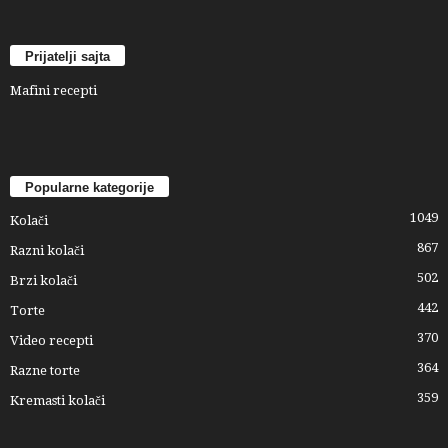
Prijatelji sajta
Mafini recepti
Popularne kategorije
1049
Kolači
867
Razni kolači
502
Brzi kolači
442
Torte
370
Video recepti
364
Razne torte
359
Kremasti kolači