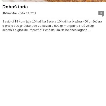
Doboš torta
-
0
Aleksandra
Mar 19, 2013
Sastojci 18 kom jaja 10 kašika šećera 10 kašika brašna 400 gr šećera
u prahu 300 gr čokolade za kuvanje 500 gr margarina i još 250gr
šećera za glazuru Priprema: Penasto umutiti belanca,lagano...