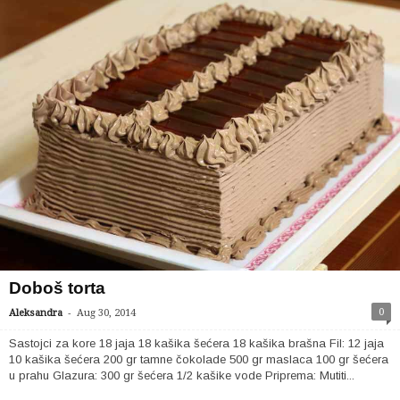
Doboš torta
-
0
Aleksandra
Aug 30, 2014
Sastojci za kore 18 jaja 18 kašika šećera 18 kašika brašna Fil: 12 jaja
10 kašika šećera 200 gr tamne čokolade 500 gr maslaca 100 gr šećera
u prahu Glazura: 300 gr šećera 1/2 kašike vode Priprema: Mutiti...