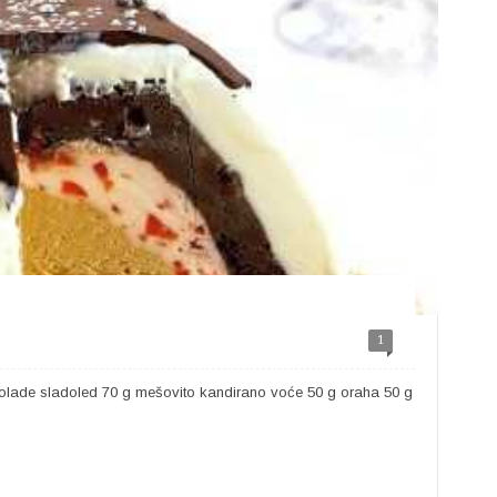
1
okolade sladoled 70 g mešovito kandirano voće 50 g oraha 50 g