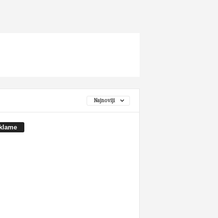
Najnoviji
klame