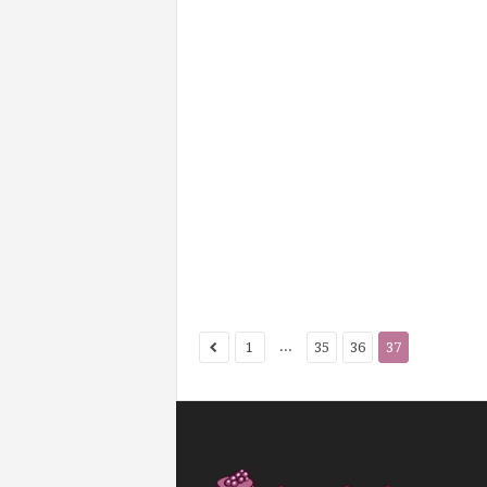
...
1
35
36
37