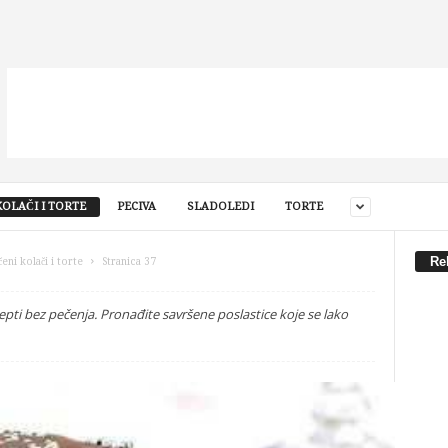
OLAČI I TORTE
PECIVA
SLADOLEDI
TORTE
Re
eni kolači i torte
Stranica 37
ecepti bez pečenja. Pronađite savršene poslastice koje se lako