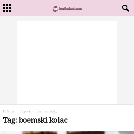
Početna
Tagovi
Boemski kolac
Tag: boemski kolac