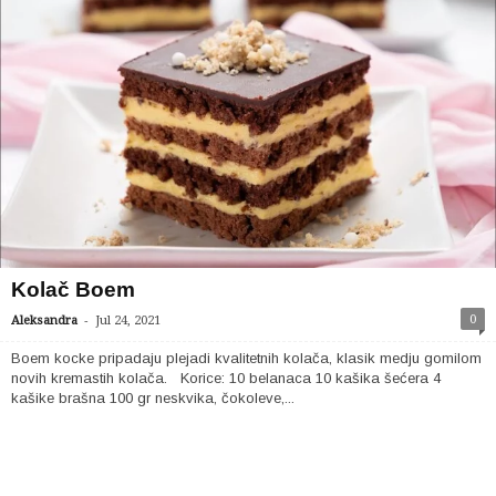
Kolač Boem
-
0
Aleksandra
Jul 24, 2021
Boem kocke pripadaju plejadi kvalitetnih kolača, klasik medju gomilom
novih kremastih kolača. Korice: 10 belanaca 10 kašika šećera 4
kašike brašna 100 gr neskvika, čokoleve,...