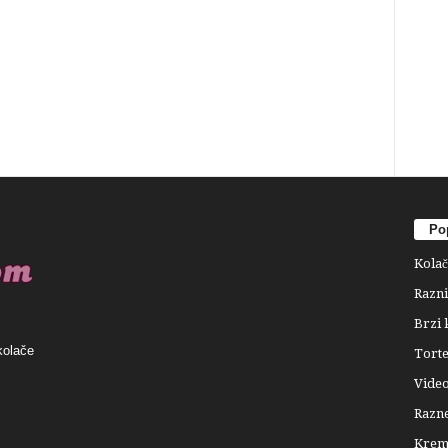
Pop
Kolač
Razni
Brzi 
kolače
Tort
Video
Razne
Krema