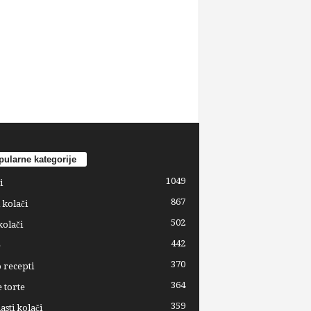
ularne kategorije
1049
i
867
 kolači
502
kolači
442
e
370
 recepti
364
 torte
359
sti kolači