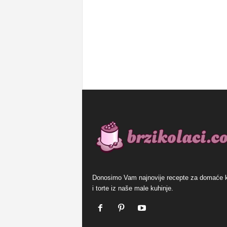
Donosimo Vam najnovije recepte za domaće 
i torte iz naše male kuhinje.