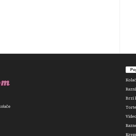
Pop
Kolač
Razni
Brzi 
kolače
Tort
Video
Razne
Krema