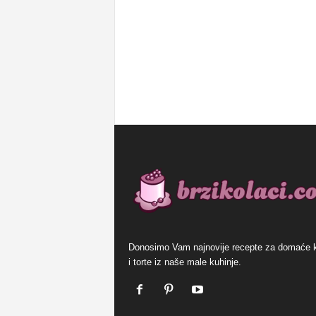
Donosimo Vam najnovije recepte za domaće 
i torte iz naše male kuhinje.