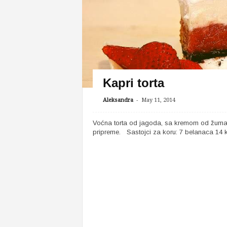
Kapri torta
-
Aleksandra
May 11, 2014
Voćna torta od jagoda, sa kremom od žuma
pripreme. Sastojci za koru: 7 belanaca 14 k