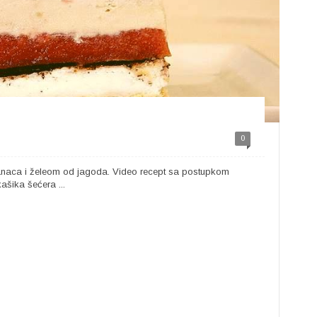
0
naca i želeom od jagoda. Video recept sa postupkom
ašika šećera ...