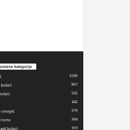
ularne kategorije
1049
i
867
 kolači
502
kolači
442
e
370
 recepti
364
 torte
359
sti kolači