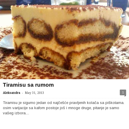
Tiramisu sa rumom
-
1
Aleksandra
May 31, 2013
Tiramisu je sigurno jedan od najčešće pravljenih kolača sa piškotama.
osim varijacije sa kafom postoje još i mnoge druge, pitanje je samo
vašeg izbora....