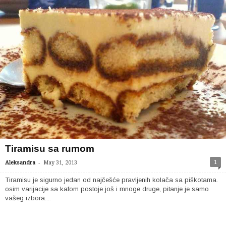
Tiramisu sa rumom
-
1
Aleksandra
May 31, 2013
Tiramisu je sigurno jedan od najčešće pravljenih kolača sa piškotama.
osim varijacije sa kafom postoje još i mnoge druge, pitanje je samo
vašeg izbora....