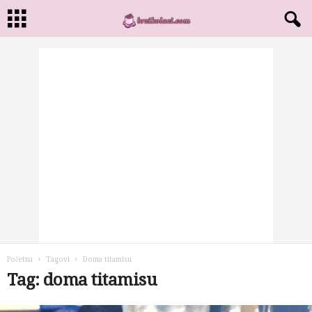
Početna
Tagovi
Doma titamisu
Tag: doma titamisu