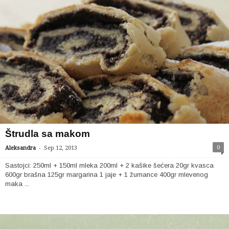
Štrudla sa makom
-
0
Aleksandra
Sep 12, 2013
Sastojci: 250ml + 150ml mleka 200ml + 2 kašike šećera 20gr kvasca
600gr brašna 125gr margarina 1 jaje + 1 žumance 400gr mlevenog
maka ...