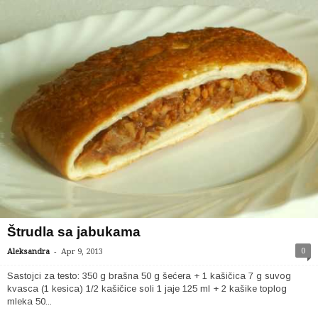
Štrudla sa jabukama
-
0
Aleksandra
Apr 9, 2013
Sastojci za testo: 350 g brašna 50 g šećera + 1 kašičica 7 g suvog
kvasca (1 kesica) 1/2 kašičice soli 1 jaje 125 ml + 2 kašike toplog
mleka 50...