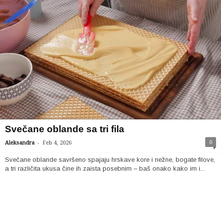
Svečane oblande sa tri fila
-
0
Aleksandra
Feb 4, 2026
Svečane oblande savršeno spajaju hrskave kore i nežne, bogate filove,
a tri različita ukusa čine ih zaista posebnim – baš onako kako im i...