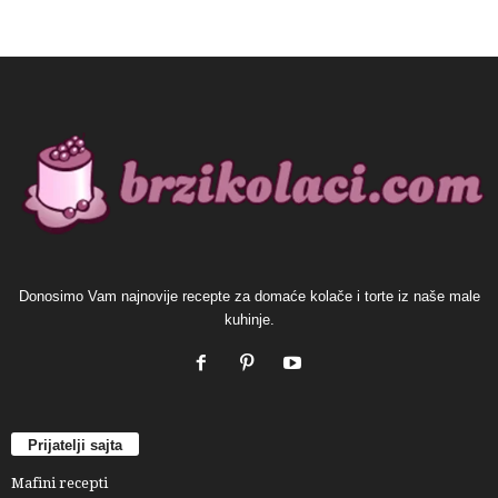
Donosimo Vam najnovije recepte za domaće kolače i torte iz naše male
kuhinje.
Prijatelji sajta
Mafini recepti