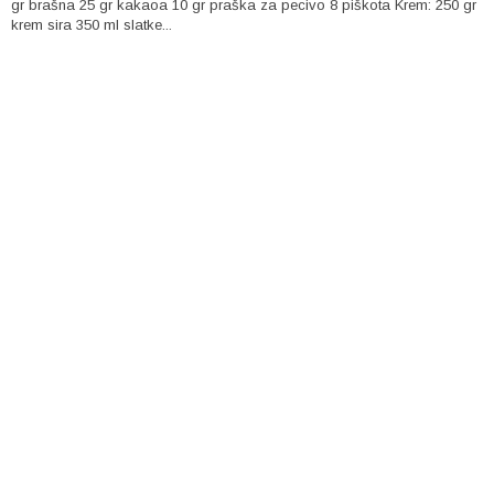
gr brašna 25 gr kakaoa 10 gr praška za pecivo 8 piškota Krem: 250 gr
krem sira 350 ml slatke...