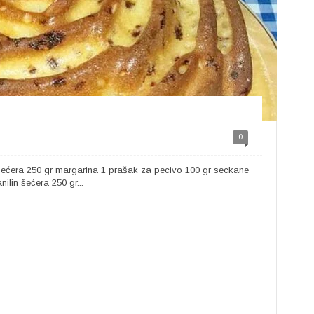
0
a šećera 250 gr margarina 1 prašak za pecivo 100 gr seckane
ilin šećera 250 gr...