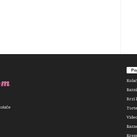
Pop
Kolač
Razni
Brzi 
kolače
Tort
Video
Razne
Krema