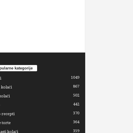
ularne kategorije
1049
i
867
 kolači
502
kolači
442
e
370
 recepti
364
 torte
359
sti kolači