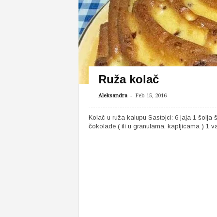
Ruža kolač
-
Aleksandra
Feb 15, 2016
Kolač u ruža kalupu Sastojci: 6 jaja 1 šolj
čokolade ( ili u granulama, kapljicama ) 1 van