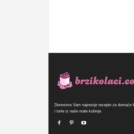
Donosimo Vam najnovije recepte za domaće 
i torte iz naše male kuhinje.