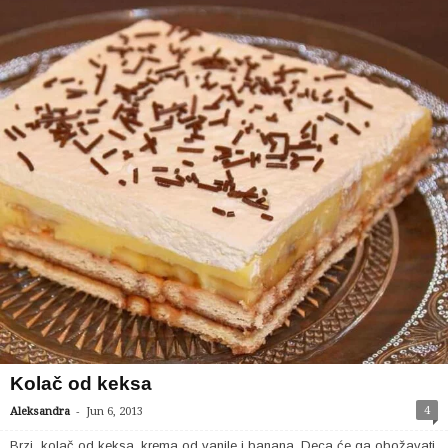
Kolač od keksa
-
4
Aleksandra
Jun 6, 2013
Brzi kolač od keksa, krema od vanile i banana. Deca će ga obožavati