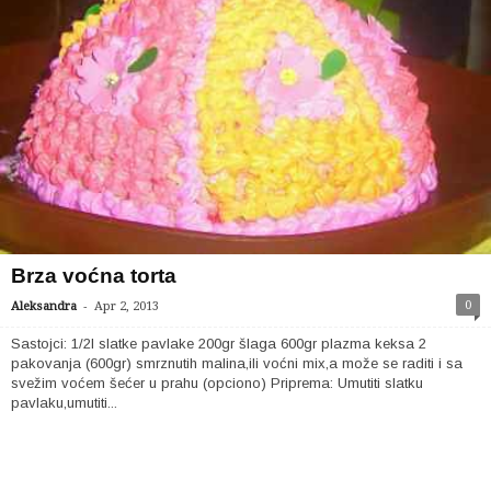
Brza voćna torta
-
0
Aleksandra
Apr 2, 2013
Sastojci: 1/2l slatke pavlake 200gr šlaga 600gr plazma keksa 2
pakovanja (600gr) smrznutih malina,ili voćni mix,a može se raditi i sa
svežim voćem šećer u prahu (opciono) Priprema: Umutiti slatku
pavlaku,umutiti...