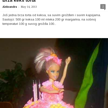
Brza keks torta
-
2
Aleksandra
May 14, 2013
Još jedna brza torta od keksa, sa suvim grožđem i suvim kajsijama.
Sastojci: 500 gr keksa 100 ml mleka 200 gr margarina, na sobnoj
temperaturi 100 g suvog grožđa 100...