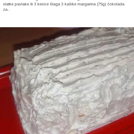
slatke pavlake ili 3 kesice šlaga 3 kašike margarina (75g) čokolada
za...