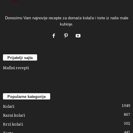
Donosimo Vam najnovije recepte za domaće kolače i torte iz naše male
kuhinje.
Prijatelji sajta
Mafini recepti
Popularne kategorije
1049
Kolači
867
Razni kolači
502
Brzi kolači
442