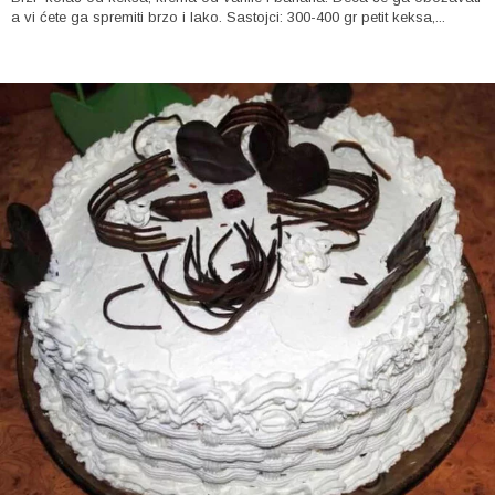
a vi ćete ga spremiti brzo i lako. Sastojci: 300-400 gr petit keksa,...