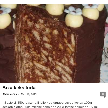
Brza keks torta
-
0
Aleksandra
Mar 19, 2013
Sastojci: 350g plazma ili bilo kog drugog suvog keksa 100gr
seckanih orha 200g mlečne čokolade 200g tamne čokolade 150ml