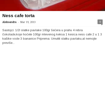
Ness cafe torta
-
0
Aleksandra
Mar 19, 2013
Sastojci: 1/2l slatke pavlake 100gr šećera u prahu 4 rebra
čokolade,koje hoćete 100gr mlevenog keksa 1 kesica ness cafe 2 u 1 3
kašike vode 3 bananice Priprema: Umutiti slatku pavlaku,al nemojte
previše...