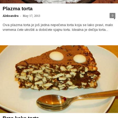
Plazma torta
-
0
Aleksandra
May 17, 2013
Ova plazma torta je još jedna nepečena torta koja se lako pravi, malo
vremena ćete utrošiti a dobićete sjajnu tortu. Idealna je dečija torta...