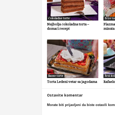
Čokoladne torte
Brze to
Najbolja čokoladna torta –
Plazma 
domaći recept
minuta
Razne torte
Brzi kol
Torta Ledeni vetar sa jagodama
Rafaelo
Ostavite komentar
Morate biti prijavljeni da biste ostavili ko