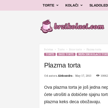
TORTE
KOLAČI
SLADOLED
B
r
z
i
k
o
l
Početna
Torte
Brze torte
Plazma torta
a
TORTE
BRZE TORTE
NEPEČENI KOLAČI I TOR
č
i
Plazma torta
Od autora
Aleksandra
-
May 17, 2013
10062
Ova plazma torta je još jedna ne
ćete utrošiti a dobićete sjajnu tor
plazma keks deca obožavaju.