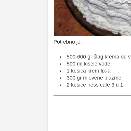
Potrebno je:
500-600 gr šlag krema od v
500 ml kisele vode
1 kesica krem fix-a
300 gr mlevene plazme
2 kesice ness cafe 3 u 1