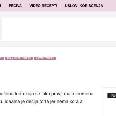
I
PECIVA
VIDEO RECEPTI
USLOVI KORIŠĆENJA
TE
PRAZNIČNE TORTE
RAZNE TORTE
pečena torta koja se lako pravi, malo vremena
Re
tu. Idealna je dečija torta jer nema kora a