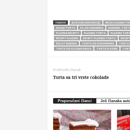
TAGOVI
BOZICNE DEKORACIJE
BRZA PLAZMA TO
DECIJA TORTA
FIL OD KARAMELE
KARAMEL TORT
PLAZMA RECEPTI
PLAZMA TORTA
PLAZMA TOR
RECEPT PLAZMA
RECEPT PLAZMA TORTU
RECEPT
ROLAT BANANA
TORTA OD EUROKREMA
TORTA 
TORTE OD PLAZMA KEKSA
TORTE PLAZME
TORT
Prethodni članak
Torta sa tri vrste čokolade
Preporučeni članci
Još članaka aut