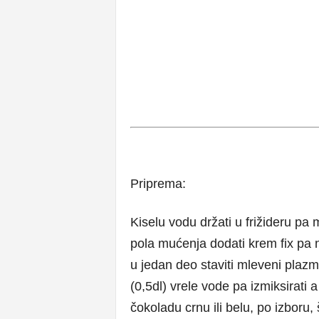
Priprema:
Kiselu vodu držati u frižideru pa
pola mućenja dodati krem fix pa 
u jedan deo staviti mleveni plaz
(0,5dl) vrele vode pa izmiksirati 
čokoladu crnu ili belu, po izboru, š