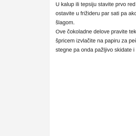
U kalup ili tepsiju stavite prvo 
ostavite u frižideru par sati pa ako
šlagom.
Ove čokoladne delove pravite teko
špricem izvlačite na papiru za peč
stegne pa onda pažljivo skidate i