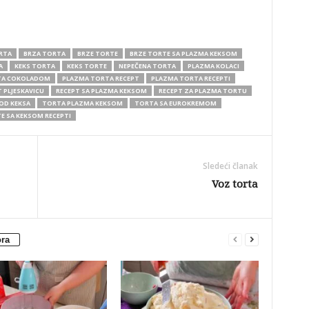
RTA
BRZA TORTA
BRZE TORTE
BRZE TORTE SA PLAZMA KEKSOM
A
KEKS TORTA
KEKS TORTE
NEPEČENA TORTA
PLAZMA KOLACI
TA COKOLADOM
PLAZMA TORTA RECEPT
PLAZMA TORTA RECEPTI
 PLJESKAVICU
RECEPT SA PLAZMA KEKSOM
RECEPT ZA PLAZMA TORTU
OD KEKSA
TORTA PLAZMA KEKSOM
TORTA SA EUROKREMOM
E SA KEKSOM RECEPTI
Sledeći članak
Voz torta
ora