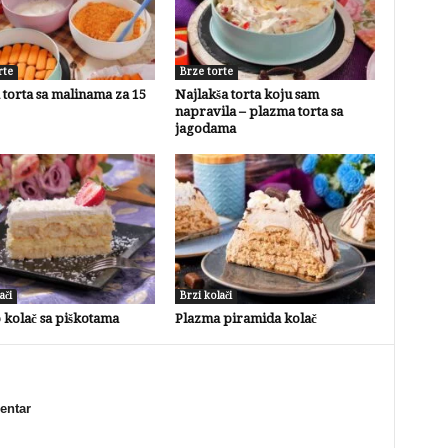
rte
Brze torte
torta sa malinama za 15
Najlakša torta koju sam
napravila – plazma torta sa
jagodama
ači
Brzi kolači
 kolač sa piškotama
Plazma piramida kolač
mentar