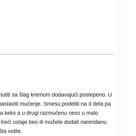
 mutiti sa šlag kremom dodavajući postepeno. U
nastaviti mućenje. Smesu podeliti na 3 dela pa
ma keks a u drugi razmućenu ness u malo
a treći ostaje beo ili možete dodati narendanu
ta volite.