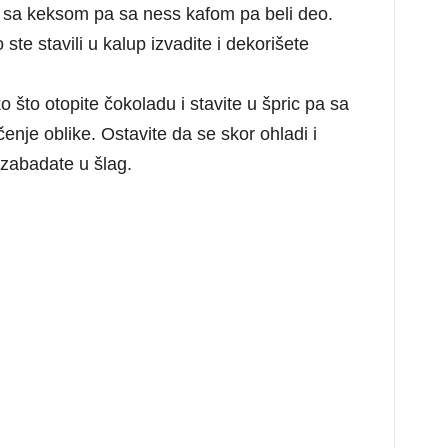
red sa keksom pa sa ness kafom pa beli deo.
 ste stavili u kalup izvadite i dekorišete
 što otopite čokoladu i stavite u špric pa sa
enje oblike. Ostavite da se skor ohladi i
 zabadate u šlag.