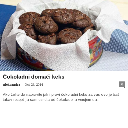
Čokoladni domaći keks
-
0
Aleksandra
Oct 26, 2014
Ako želite da napravite jak i pravi čokoladni keks za vas ovo je baš
takav recept. ja sam utrnula od čokolade, a verujem da...