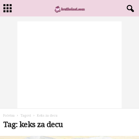
Početna
Tagovi
Keks za decu
Tag: keks za decu