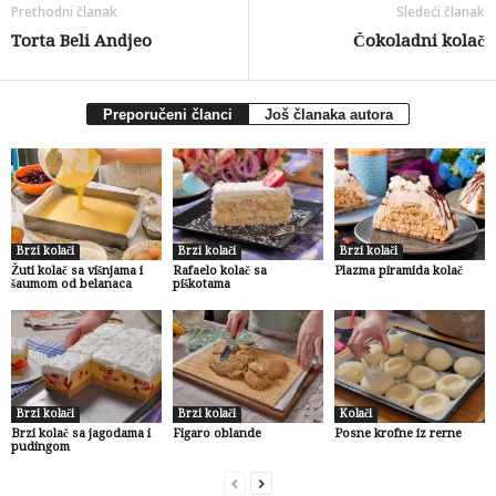
Prethodni članak
Sledeći članak
Torta Beli Andjeo
Čokoladni kolač
Preporučeni članci
Još članaka autora
Brzi kolači
Brzi kolači
Brzi kolači
Žuti kolač sa višnjama i
Rafaelo kolač sa
Plazma piramida kolač
šaumom od belanaca
piškotama
Brzi kolači
Brzi kolači
Kolači
Brzi kolač sa jagodama i
Figaro oblande
Posne krofne iz rerne
pudingom