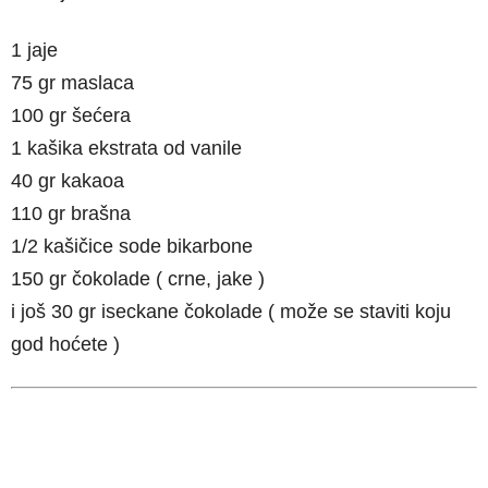
1 jaje
75 gr maslaca
100 gr šećera
1 kašika ekstrata od vanile
40 gr kakaoa
110 gr brašna
1/2 kašičice sode bikarbone
150 gr čokolade ( crne, jake )
i još 30 gr iseckane čokolade ( može se staviti koju
god hoćete )