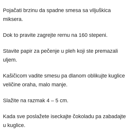
Pojačati brzinu da spadne smesa sa viljuškica
miksera.
Dok to pravite zagrejte rernu na 160 stepeni.
Stavite papir za pečenje u pleh koji ste premazali
uljem.
Kašičicom vadite smesu pa dlanom oblikujte kuglice
veličine oraha, malo manje.
Slažite na razmak 4 – 5 cm.
Kada sve poslažete iseckajte čokoladu pa zabadajte
u kuglice.