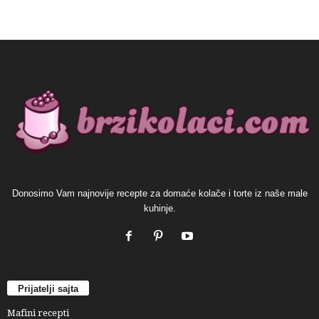
Donosimo Vam najnovije recepte za domaće kolače i torte iz naše male
kuhinje.
Prijatelji sajta
Mafini recepti