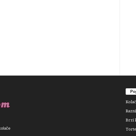
Pop
Kolač
Razni
Brzi 
kolače
Tort