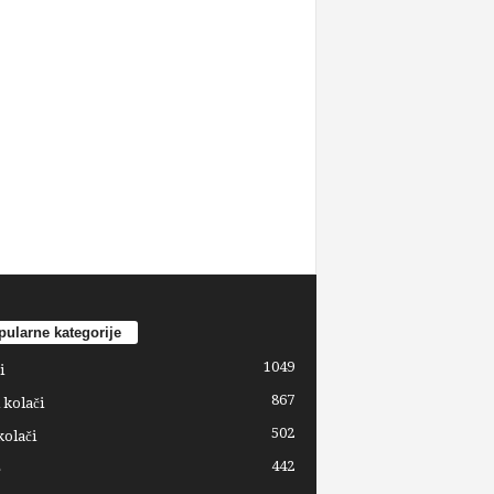
ularne kategorije
1049
i
867
 kolači
502
kolači
442
e