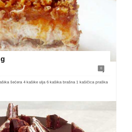
ng
0
kašika šećera 4 kašike ulja 6 kašika brašna 1 kašičica praška