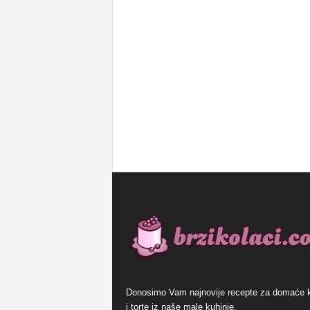
Donosimo Vam najnovije recepte za domaće 
i torte iz naše male kuhinje.