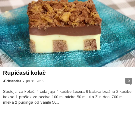
Rupičasti kolač
-
0
Aleksandra
Jul 31, 2015
Sastojci za kolač: 4 cela jaja 4 kašike šećera 6 kašika brašna 2 kašike
kakoa 1 prašak za pecivo 100 ml mleka 50 ml ulja Žuti deo: 700 ml
mleka 2 pudinga od vanile 50...