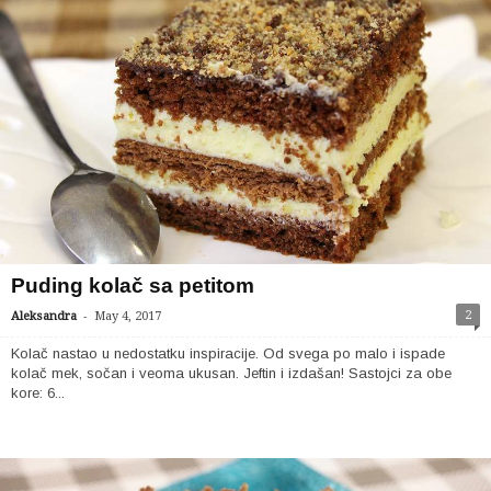
Puding kolač sa petitom
-
2
Aleksandra
May 4, 2017
Kolač nastao u nedostatku inspiracije. Od svega po malo i ispade
kolač mek, sočan i veoma ukusan. Jeftin i izdašan! Sastojci za obe
kore: 6...