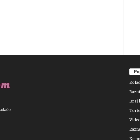
Pop
Kolač
Razni
Brzi 
kolače
Tort
Video
Razne
Krema