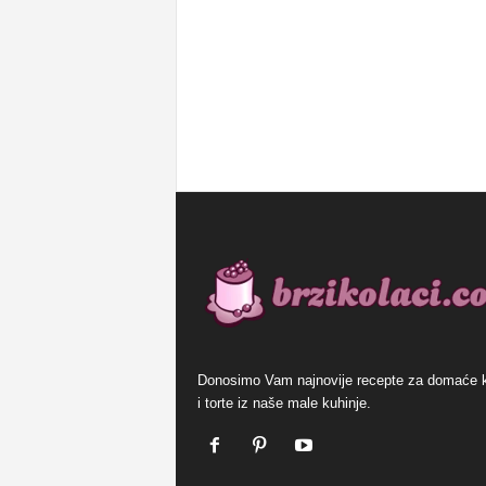
Donosimo Vam najnovije recepte za domaće 
i torte iz naše male kuhinje.