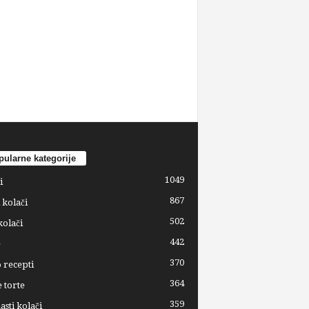
ularne kategorije
1049
i
867
 kolači
502
kolači
442
e
370
 recepti
364
 torte
359
sti kolači