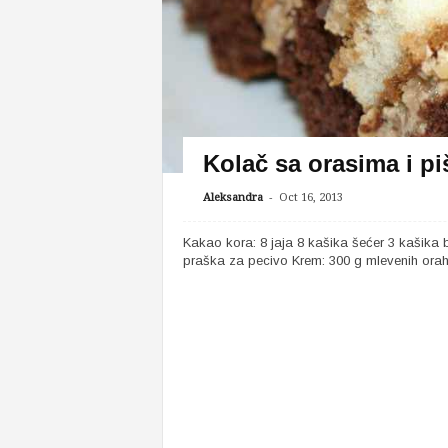
Kolač sa orasima i p
-
Aleksandra
Oct 16, 2013
Kakao kora: 8 jaja 8 kašika šećer 3 kašika
praška za pecivo Krem: 300 g mlevenih oraha,