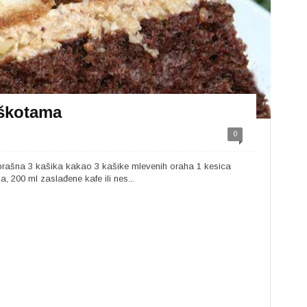
iškotama
0
 brašna 3 kašika kakao 3 kašike mlevenih oraha 1 kesica
 200 ml zaslađene kafe ili nes...