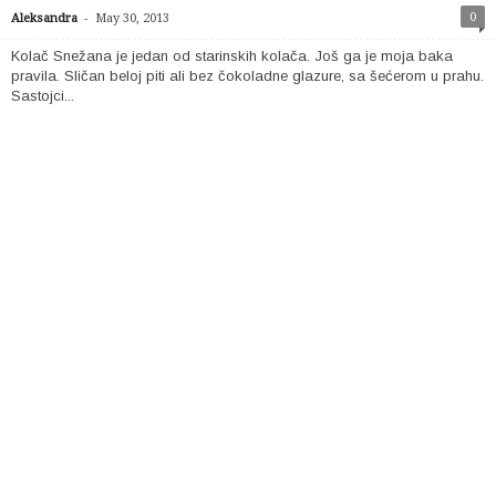
-
0
Aleksandra
May 30, 2013
Kolač Snežana je jedan od starinskih kolača. Još ga je moja baka
pravila. Sličan beloj piti ali bez čokoladne glazure, sa šećerom u prahu.
Sastojci...