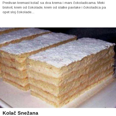
Predivan kremast kolač sa dva krema i mars čokoladicama. Meki
biskvit, krem od čokolade, krem od slatke pavlake i čokoladica pa
opet sloj čokolade....
Kolač Snežana