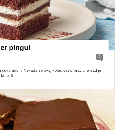
er pingui
0
 čokoladom. Nekada se ovaj kolač često pravio, a sad je
ore: 6...