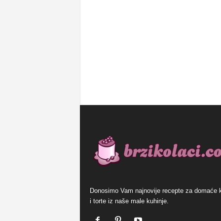
Donosimo Vam najnovije recepte za domaće 
i torte iz naše male kuhinje.