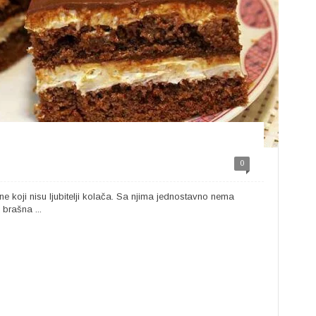
0
 koji nisu ljubitelji kolača. Sa njima jednostavno nema
brašna ...