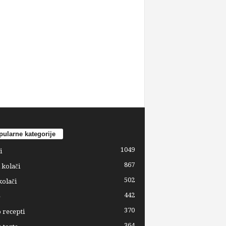
ularne kategorije
1049
i
867
 kolači
502
kolači
442
e
370
 recepti
364