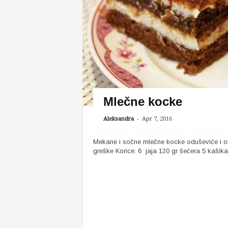
Mlečne kocke
-
Aleksandra
Apr 7, 2016
Mekane i sočne mlečne kocke oduševiće i one
greške Korice: 6 jaja 120 gr šećera 5 kašika 