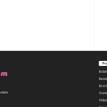
Pop
Kolač
Razni
Brzi 
kolače
Tort
Video