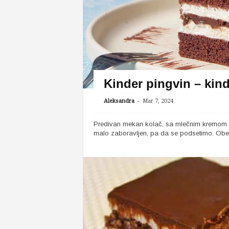
Kinder pingvin – kind
-
Aleksandra
Mar 7, 2024
Predivan mekan kolač, sa mlečnim kremom i
malo zaboravljen, pa da se podsetimo. Obe k