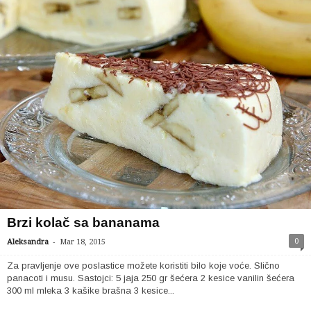
Brzi kolač sa bananama
-
0
Aleksandra
Mar 18, 2015
Za pravljenje ove poslastice možete koristiti bilo koje voće. Slično
panacoti i musu. Sastojci: 5 jaja 250 gr šećera 2 kesice vanilin šećera
300 ml mleka 3 kašike brašna 3 kesice...