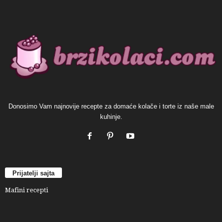
Donosimo Vam najnovije recepte za domaće kolače i torte iz naše male
kuhinje.
Prijatelji sajta
Mafini recepti