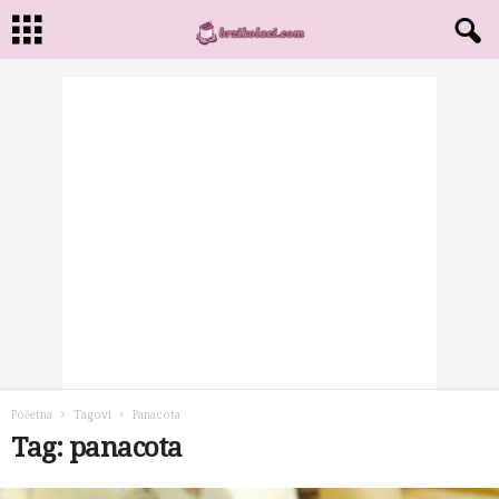
Početna
Tagovi
Panacota
Tag: panacota