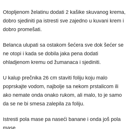
Otopljenom želatinu dodati 2 kašike skuvanog krema,
dobro sjediniti pa istresti sve zajedno u kuvani krem i
dobro promešati.
Belanca ulupati sa ostakom šećera sve dok šećer se
ne otopi i kada se dobila jaka pena dodati
ohladjenom kremu od žumanaca i sjediniti.
U kalup prečnika 26 cm staviti foliju koju malo
poprskajte vodom, najbolje sa nekom prstalicom ili
ako nemate onda onako rukom, ali malo, to je samo
da se ne bi smesa zalepila za foliju.
Istresti pola mase pa naseći banane i onda još pola
mase.