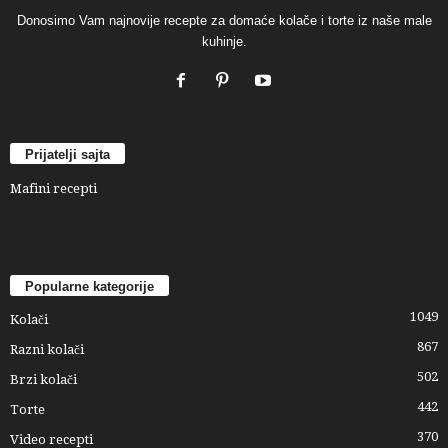
Donosimo Vam najnovije recepte za domaće kolače i torte iz naše male
kuhinje.
Prijatelji sajta
Mafini recepti
Popularne kategorije
1049
Kolači
867
Razni kolači
502
Brzi kolači
442
Torte
370
Video recepti