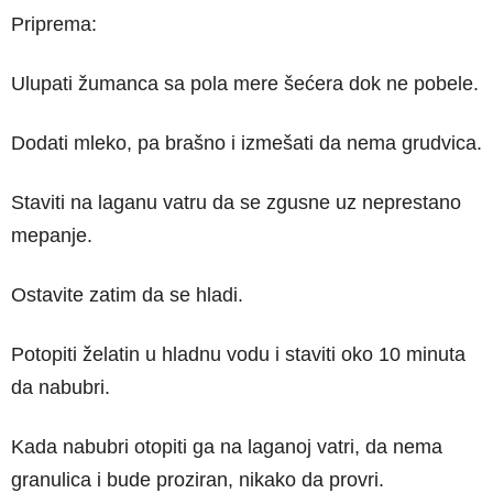
Priprema:
Ulupati žumanca sa pola mere šećera dok ne pobele.
Dodati mleko, pa brašno i izmešati da nema grudvica.
Staviti na laganu vatru da se zgusne uz neprestano
mepanje.
Ostavite zatim da se hladi.
Potopiti želatin u hladnu vodu i staviti oko 10 minuta
da nabubri.
Kada nabubri otopiti ga na laganoj vatri, da nema
granulica i bude proziran, nikako da provri.