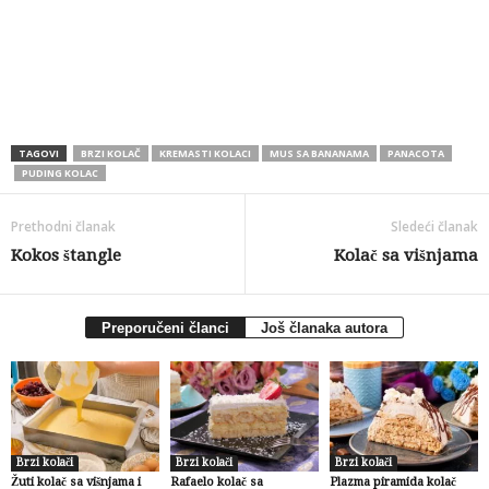
TAGOVI
BRZI KOLAČ
KREMASTI KOLACI
MUS SA BANANAMA
PANACOTA
PUDING KOLAC
Prethodni članak
Sledeći članak
Kokos štangle
Kolač sa višnjama
Preporučeni članci
Još članaka autora
Brzi kolači
Brzi kolači
Brzi kolači
Žuti kolač sa višnjama i
Rafaelo kolač sa
Plazma piramida kolač