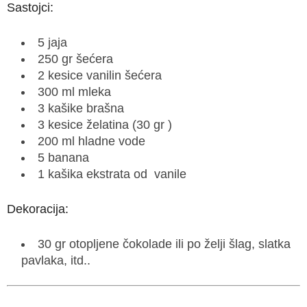
Sastojci:
5 jaja
250 gr šećera
2 kesice vanilin šećera
300 ml mleka
3 kašike brašna
3 kesice želatina (30 gr )
200 ml hladne vode
5 banana
1 kašika ekstrata od vanile
Dekoracija:
30 gr otopljene čokolade ili po želji šlag, slatka
pavlaka, itd..