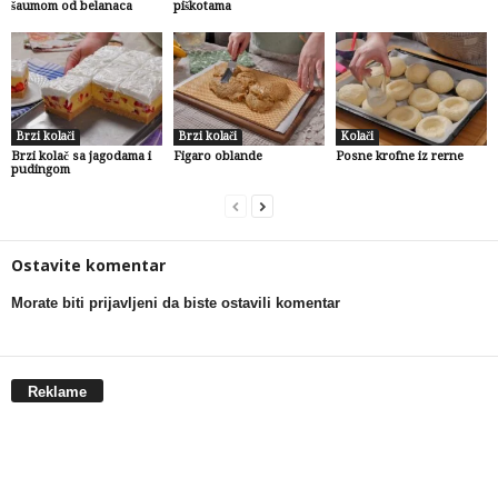
šaumom od belanaca
piškotama
Brzi kolači
Brzi kolači
Kolači
Brzi kolač sa jagodama i
Figaro oblande
Posne krofne iz rerne
pudingom
Ostavite komentar
Morate biti prijavljeni da biste ostavili komentar
Reklame