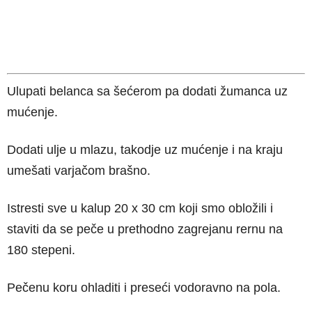
Ulupati belanca sa šećerom pa dodati žumanca uz
mućenje.
Dodati ulje u mlazu, takodje uz mućenje i na kraju
umešati varjačom brašno.
Istresti sve u kalup 20 x 30 cm koji smo obložili i
staviti da se peče u prethodno zagrejanu rernu na
180 stepeni.
Pečenu koru ohladiti i preseći vodoravno na pola.