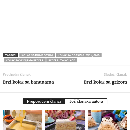
TAGOVI
KOLAC SA KOMPOTOM
KOLAC SA ORASIMA I VISNJAMA
KOLAC SA VISNJAMA RECEPT
RECEPTI ZA KOLAČE
Prethodni članak
Sledeći članak
Brzi kolač sa bananama
Brzi kolač sa grizom
Preporučeni članci
Još članaka autora