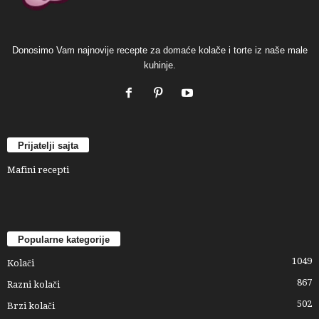
Donosimo Vam najnovije recepte za domaće kolače i torte iz naše male
kuhinje.
Prijatelji sajta
Mafini recepti
Popularne kategorije
1049
Kolači
867
Razni kolači
502
Brzi kolači