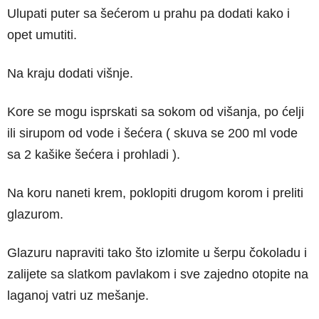
Ulupati puter sa šećerom u prahu pa dodati kako i
opet umutiti.
Na kraju dodati višnje.
Kore se mogu isprskati sa sokom od višanja, po ćelji
ili sirupom od vode i šećera ( skuva se 200 ml vode
sa 2 kašike šećera i prohladi ).
Na koru naneti krem, poklopiti drugom korom i preliti
glazurom.
Glazuru napraviti tako što izlomite u šerpu čokoladu i
zalijete sa slatkom pavlakom i sve zajedno otopite na
laganoj vatri uz mešanje.