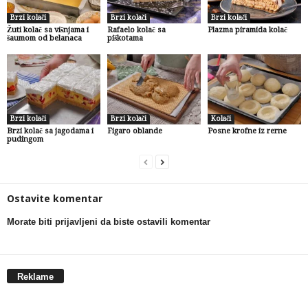
Brzi kolači
Brzi kolači
Brzi kolači
Žuti kolač sa višnjama i
Rafaelo kolač sa
Plazma piramida kolač
šaumom od belanaca
piškotama
Brzi kolači
Brzi kolači
Kolači
Brzi kolač sa jagodama i
Figaro oblande
Posne krofne iz rerne
pudingom
Ostavite komentar
Morate biti prijavljeni da biste ostavili komentar
Reklame