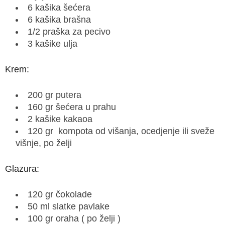
6 kašika šećera
6 kašika brašna
1/2 praška za pecivo
3 kašike ulja
Krem:
200 gr putera
160 gr šećera u prahu
2 kašike kakaoa
120 gr kompota od višanja, ocedjenje ili sveže
višnje, po želji
Glazura:
120 gr čokolade
50 ml slatke pavlake
100 gr oraha ( po želji )