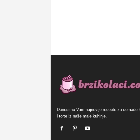
Donosimo Vam najnovije recepte za domaće 
i torte iz naše male kuhinje.