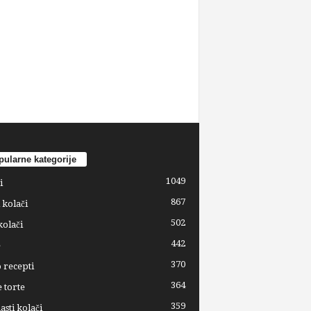
ularne kategorije
1049
i
867
 kolači
502
kolači
442
e
370
 recepti
364
 torte
359
sti kolači