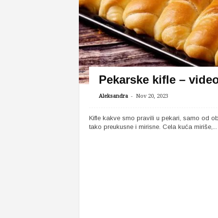
Pekarske kifle – vide
-
Aleksandra
Nov 20, 2023
Kifle kakve smo pravili u pekari, samo od o
tako preukusne i mirisne. Cela kuća miriše,...