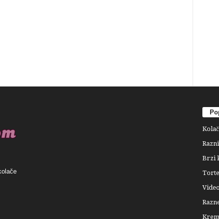
Pop
Kolač
Razni
Brzi 
kolače
Tort
Video
Razne
Krema