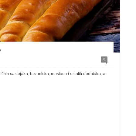
o
0
bičnih sastojaka, bez mleka, maslaca i ostalih dodataka, a