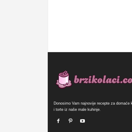
Donosimo Vam najnovije recepte za domaće 
i torte iz naše male kuhinje.