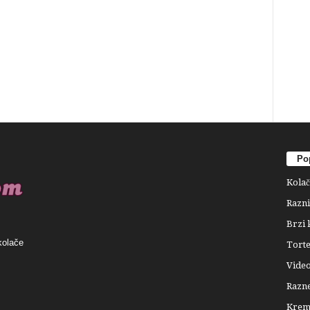
Pop
Kolač
Razni
Brzi 
kolače
Tort
Video
Razne
Krema