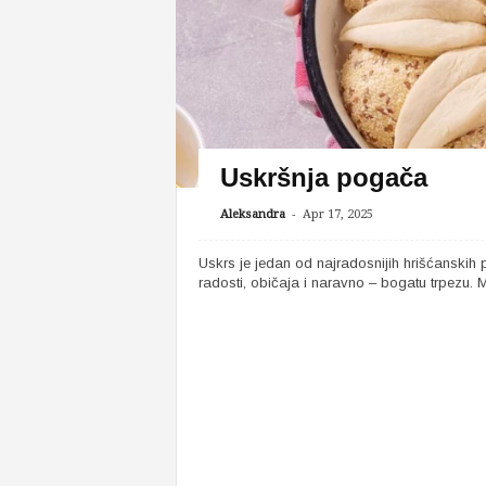
Uskršnja pogača
-
Aleksandra
Apr 17, 2025
Uskrs je jedan od najradosnijih hrišćanskih
radosti, običaja i naravno – bogatu trpezu. M