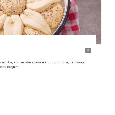
0
 praznika, koji se obeležava u krugu porodice, uz mnogo
eđu brojnim...