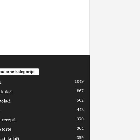
ularne kategorije
1049
i
867
 kolači
502
kolači
442
e
370
 recepti
364
 torte
359
sti kolači