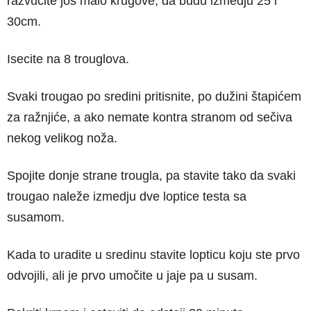
razvucite još malo krugove, da budu izmedju 25 i
30cm.
Isecite na 8 trouglova.
Svaki trougao po sredini pritisnite, po dužini štapićem
za ražnjiće, a ako nemate kontra stranom od sečiva
nekog velikog noža.
Spojite donje strane trougla, pa stavite tako da svaki
trougao naleže izmedju dve loptice testa sa
susamom.
Kada to uradite u sredinu stavite lopticu koju ste prvo
odvojili, ali je prvo umočite u jaje pa u susam.