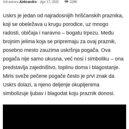
Od autora
Aleksandra
-
Apr 17, 2025
2298
Uskrs je jedan od najradosnijih hrišćanskih praznika,
koji se obeležava u krugu porodice, uz mnogo
radosti, običaja i naravno – bogatu trpezu. Među
brojnim jelima koja se pripremaju za ovaj praznik,
posebno mesto zauzima uskršnja pogača. Ova
pogača nije samo ukusna, već nosi i simboliku – ona
predstavlja zajedništvo, toplinu doma i blagostanje.
Miris sveže pečene pogače često je prvi znak da
Uskrs dolazi, a njeno deljenje okupljenima
simbolizuje ljubav i blagodat koju praznik donosi.