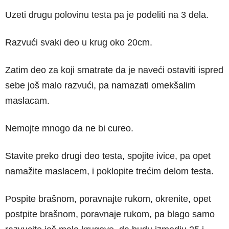
Uzeti drugu polovinu testa pa je podeliti na 3 dela.
Razvući svaki deo u krug oko 20cm.
Zatim deo za koji smatrate da je naveći ostaviti ispred
sebe još malo razvući, pa namazati omekšalim
maslacam.
Nemojte mnogo da ne bi cureo.
Stavite preko drugi deo testa, spojite ivice, pa opet
namažite maslacem, i poklopite trećim delom testa.
Pospite brašnom, poravnajte rukom, okrenite, opet
postpite brašnom, poravnaje rukom, pa blago samo