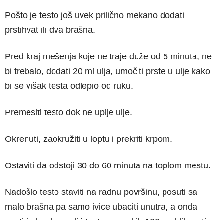
Pošto je testo još uvek prilično mekano dodati
prstihvat ili dva brašna.
Pred kraj mešenja koje ne traje duže od 5 minuta, ne
bi trebalo, dodati 20 ml ulja, umočiti prste u ulje kako
bi se višak testa odlepio od ruku.
Premesiti testo dok ne upije ulje.
Okrenuti, zaokružiti u loptu i prekriti krpom.
Ostaviti da odstoji 30 do 60 minuta na toplom mestu.
Nadošlo testo staviti na radnu površinu, posuti sa
malo brašna pa samo ivice ubaciti unutra, a onda