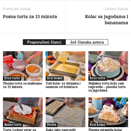
Prethodni članak
Sledeći članak
Posna torta za 15 minuta
Kolač sa jagodama i
bananama
Preporučeni članci
Još članaka autora
Brze torte
Brzi kolači
Brze torte
Plazma torta sa malinama
Žuti kolač sa višnjama i
Najlakša torta koju sam
za 15 minuta
šaumom od belanaca
napravila – plazma torta
sa jagodama
Razne torte
Peciva
Brzi kolači
Torta Ledeni vetar sa
Kako lako napraviti
Plazma piramida kolač