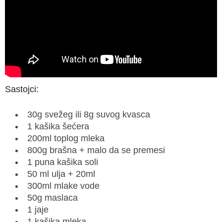
Sastojci:
30g svežeg ili 8g suvog kvasca
1 kašika šećera
200ml toplog mleka
800g brašna + malo da se premesi
1 puna kašika soli
50 ml ulja + 20ml
300ml mlake vode
50g maslaca
1 jaje
1 kašika mleka