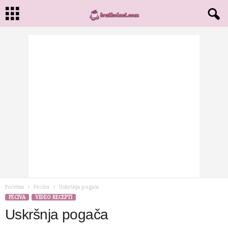
Početna
Peciva
Uskršnja pogača
PECIVA
VIDEO RECEPTI
Uskršnja pogača