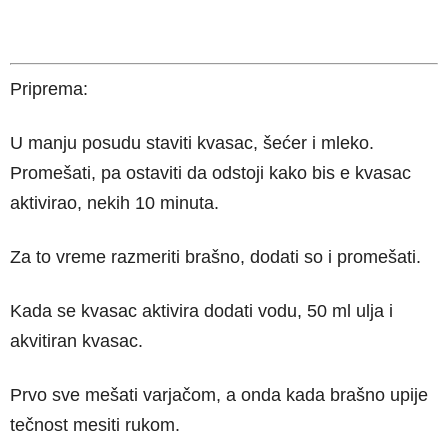
Priprema:
U manju posudu staviti kvasac, šećer i mleko.
Promešati, pa ostaviti da odstoji kako bis e kvasac
aktivirao, nekih 10 minuta.
Za to vreme razmeriti brašno, dodati so i promešati.
Kada se kvasac aktivira dodati vodu, 50 ml ulja i
akvitiran kvasac.
Prvo sve mešati varjačom, a onda kada brašno upije
tečnost mesiti rukom.