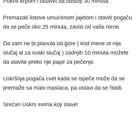
Pokriti krpom i ostaviti da odstoji 30 minuta.
Premazati listove umućenom jajetom i staviti pogaču
da se peče oko 25 minuta, zavisi od vaše rerne.
Da vam ne bi planula od gore ( kod mene ot nije
slučaj al za svaki slučaj ) zadnjih 10 minuta možete
da stavite preko nje papir za pečenje.
Uskršnja pogača cvet kada se ispeče može da se
premaže sa malo maslaca, pa ostavi da se hladi.
Srećan Uskrs svima koji slave!