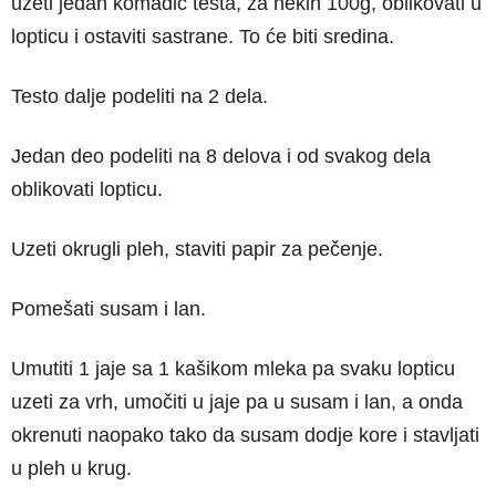
uzeti jedan komadić testa, za nekih 100g, oblikovati u
lopticu i ostaviti sastrane. To će biti sredina.
Testo dalje podeliti na 2 dela.
Jedan deo podeliti na 8 delova i od svakog dela
oblikovati lopticu.
Uzeti okrugli pleh, staviti papir za pečenje.
Pomešati susam i lan.
Umutiti 1 jaje sa 1 kašikom mleka pa svaku lopticu
uzeti za vrh, umočiti u jaje pa u susam i lan, a onda
okrenuti naopako tako da susam dodje kore i stavljati
u pleh u krug.