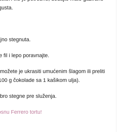
gusta.
ljno stegnuta.
fil i lepo poravnajte.
možete je ukrasiti umućenim šlagom ili preliti
0 g čokolade sa 1 kašikom ulja).
obro stegne pre služenja.
snu Ferrero tortu!