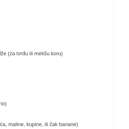
e (za tvrđu ili mekšu koru)
no)
a, maline, kupine, ili čak banane)