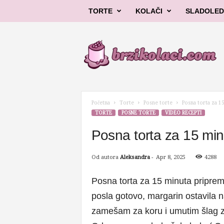
TORTE
KOLAČI
SLADOLED
B
r
z
i
k
o
l
Početna
Torte
Posne torte
Posna torta za 1
a
TORTE
POSNE TORTE
VIDEO RECEPTI
č
i
Posna torta za 15 mi
Od autora
Aleksandra
-
Apr 8, 2025
4288
Posna torta za 15 minuta priprem
posla gotovo, margarin ostavila n
zamešam za koru i umutim šlag za