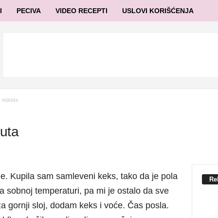
I
PECIVA
VIDEO RECEPTI
USLOVI KORIŠĆENJA
5 minuta
nuta
e. Kupila sam samleveni keks, tako da je pola
Re
a sobnoj temperaturi, pa mi je ostalo da sve
 gornji sloj, dodam keks i voće. Čas posla.