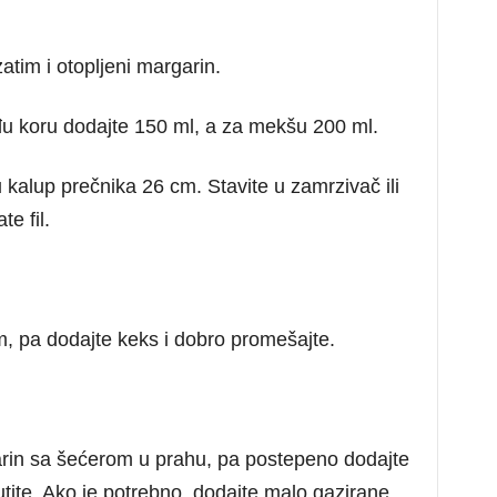
atim i otopljeni margarin.
đu koru dodajte 150 ml, a za mekšu 200 ml.
alup prečnika 26 cm. Stavite u zamrzivač ili
e fil.
, pa dodajte keks i dobro promešajte.
rin sa šećerom u prahu, pa postepeno dodajte
ite. Ako je potrebno, dodajte malo gazirane