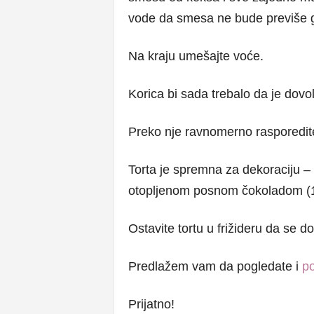
vode da smesa ne bude previše 
Na kraju umešajte voće.
Korica bi sada trebalo da je dovo
Preko nje ravnomerno rasporedite 
Torta je spremna za dekoraciju – 
otopljenom posnom čokoladom (10
Ostavite tortu u frižideru da se d
Predlažem vam da pogledate i
po
Prijatno!