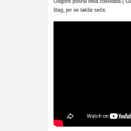
Odgore posna bela čokolada ( Go
šlag, jer se lakše seče.