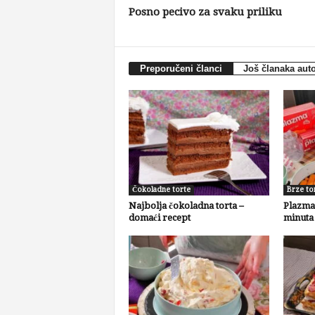
Posno pecivo za svaku priliku
Preporučeni članci
Još članaka aut
Čokoladne torte
Brze to
Najbolja čokoladna torta –
Plazma 
domaći recept
minuta