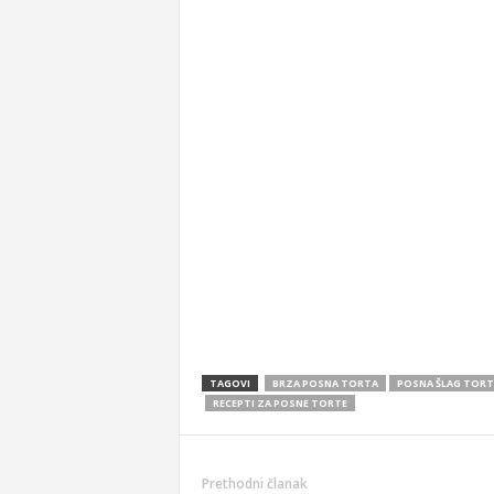
TAGOVI
BRZA POSNA TORTA
POSNA ŠLAG TORT
RECEPTI ZA POSNE TORTE
Prethodni članak