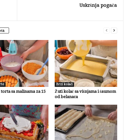
Uskršnja pogača
ora
rte
Brzi kolači
torta sa malinama za 15
Žuti kolač sa višnjama i šaumom
od belanaca