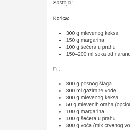
Sastojci:
Korica:
300 g mlevenog keksa
150 g margarina
100 g šećera u prahu
150–200 ml soka od narandž
Fil:
300 g posnog šlaga
300 ml gazirane vode
300 g mlevenog keksa
50 g mlevenih oraha (opcio
100 g margarina
100 g šećera u prahu
300 g voća (mix crvenog voć