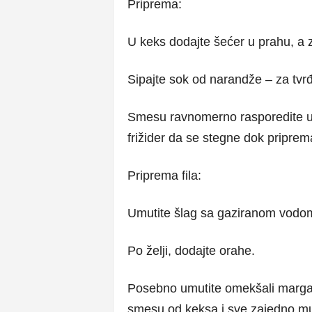
Priprema:
U keks dodajte šećer u prahu, a z
Sipajte sok od narandže – za tvr
Smesu ravnomerno rasporedite u k
frižider da se stegne dok pripremat
Priprema fila:
Umutite šlag sa gaziranom vodom
Po želji, dodajte orahe.
Posebno umutite omekšali marga
smesu od keksa i sve zajedno mut