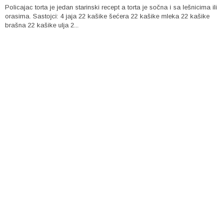
Policajac torta je jedan starinski recept a torta je sočna i sa lešnicima ili
orasima. Sastojci: 4 jaja 22 kašike šećera 22 kašike mleka 22 kašike
brašna 22 kašike ulja 2...