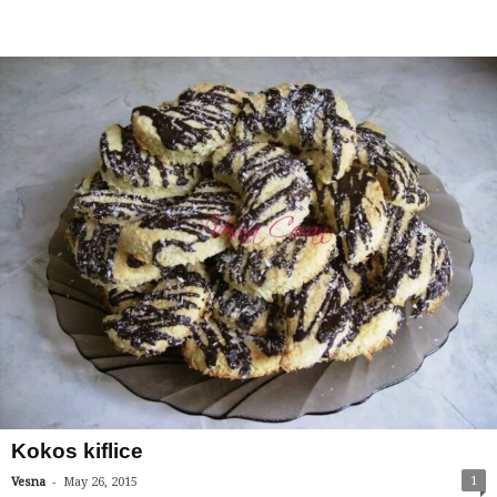
Kokos kiflice
-
1
Vesna
May 26, 2015