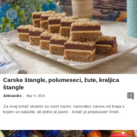
Carske štangle, polumeseci, žute, kraljica
štangle
-
0
Aleksandra
Mar 9, 2024
Za ovaj kolač stvarno su razni nazivi, varovatno zavise od kraja u
kojem se nalazite, ali jedno je jasno - kolač je preukusan! Vredi...