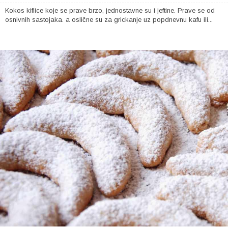
Kokos kiflice koje se prave brzo, jednostavne su i jeftine. Prave se od
osnivnih sastojaka. a oslične su za grickanje uz popdnevnu kafu ili...