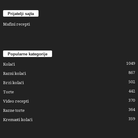
Prijatelji sajta
Mafini recepti
Popularne kategorije
1049
Kolači
867
Razni kolači
502
Brzi kolači
442
Torte
370
Video recepti
364
Razne torte
359
Kremasti kolači