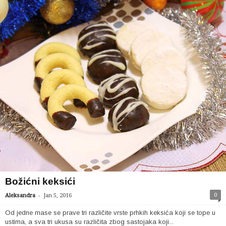
Božićni keksići
-
0
Aleksandra
Jan 5, 2016
Od jedne mase se prave tri različite vrste prhkih keksića koji se tope u
ustima, a sva tri ukusa su različita zbog sastojaka koji...