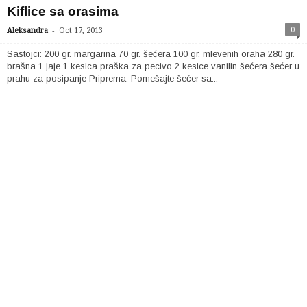
Kiflice sa orasima
-
0
Aleksandra
Oct 17, 2013
Sastojci: 200 gr. margarina 70 gr. šećera 100 gr. mlevenih oraha 280 gr.
brašna 1 jaje 1 kesica praška za pecivo 2 kesice vanilin šećera šećer u
prahu za posipanje Priprema: Pomešajte šećer sa...