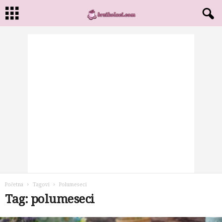
Početna
Tagovi
Polumeseci
Tag: polumeseci