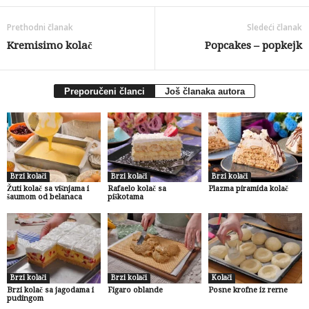
Prethodni članak
Sledeći članak
Kremisimo kolač
Popcakes – popkejk
Preporučeni članci
Još članaka autora
Brzi kolači
Brzi kolači
Brzi kolači
Žuti kolač sa višnjama i
Rafaelo kolač sa
Plazma piramida kolač
šaumom od belanaca
piškotama
Brzi kolači
Brzi kolači
Kolači
Brzi kolač sa jagodama i
Figaro oblande
Posne krofne iz rerne
pudingom