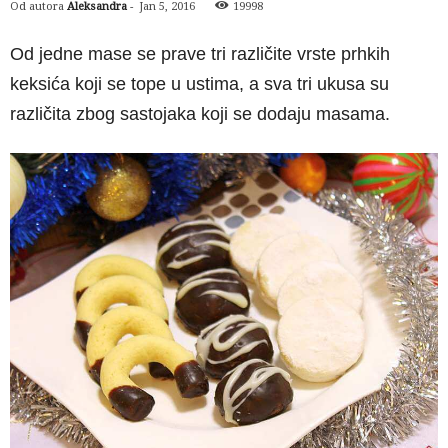
Od autora
Aleksandra
-
Jan 5, 2016
19998
Od jedne mase se prave tri različite vrste prhkih
keksića koji se tope u ustima, a sva tri ukusa su
različita zbog sastojaka koji se dodaju masama.