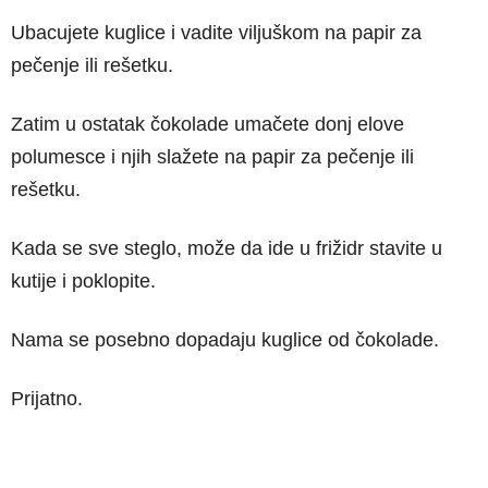
Ubacujete kuglice i vadite viljuškom na papir za
pečenje ili rešetku.
Zatim u ostatak čokolade umačete donj elove
polumesce i njih slažete na papir za pečenje ili
rešetku.
Kada se sve steglo, može da ide u frižidr stavite u
kutije i poklopite.
Nama se posebno dopadaju kuglice od čokolade.
Prijatno.