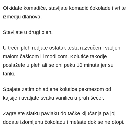
Otkidate komadiće, stavljate komadić čokolade i vrtite
izmedju dlanova.
Stavljate u drugi pleh.
U treći pleh redjate ostatak testa razvučen i vadjen
malom čašicom ili modlicom. Kolutiće takodje
poslažete u pleh ali se oni peku 10 minuta jer su
tanki.
Spajate zatim ohladjene kolutice pekmezom od
kajsije i uvaljate svaku vanilicu u prah šećer.
Zagrejete slatku pavlaku do tačke ključanja pa joj
dodate izlomljenu čokoladu i mešate dok se ne otopi.