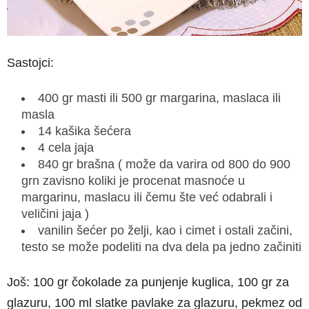
Sastojci:
400 gr masti ili 500 gr margarina, maslaca ili
masla
14 kašika šećera
4 cela jaja
840 gr brašna ( može da varira od 800 do 900
grn zavisno koliki je procenat masnoće u
margarinu, maslacu ili čemu šte već odabrali i
veličini jaja )
vanilin šećer po želji, kao i cimet i ostali začini,
testo se može podeliti na dva dela pa jedno začiniti
Još: 100 gr čokolade za punjenje kuglica, 100 gr za
glazuru, 100 ml slatke pavlake za glazuru, pekmez od