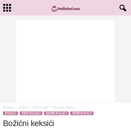
Početna
Kolači
Brzi kolači
Božićni keksići
KOLAČI
BRZI KOLAČI
RAZNI KOLAČI
SITNI KOLAČI
Božićni keksići