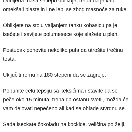
Dobijena masa se lepo oblikuje, treba da je kao
omekšali plastelin i ne lepi se zbog masnoće za ruke.
Oblikjete na stolu valjanjem tanku kobasicu pa je
isečete i savijete polumesece koje slažete u pleh.
Postupak ponovite nekoliko puta da utrošite trećinu
testa.
Uključiti rernu na 180 stepeni da se zagreje.
Popunite celu tepsiju sa keksićima i stavite da se
peče oko 15 minuta, treba da ostanu svetli, možda će
vam delovati nepečeno ali kad se ohlade stvrdnu se.
Sada iseckate čokoladu na kockice, veličina po želji.