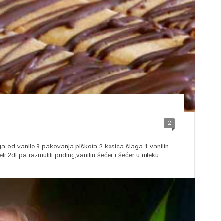
2
ga od vanile 3 pakovanja piškota 2 kesica šlaga 1 vanilin
i 2dl pa razmutiti puding,vanilin šećer i šećer u mleku...