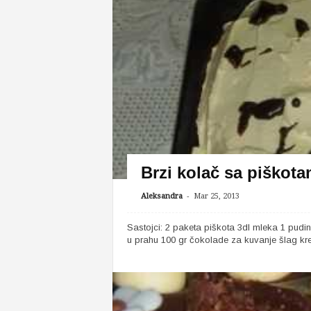
Brzi kolač sa piškot
-
Aleksandra
Mar 25, 2013
Sastojci: 2 paketa piškota 3dl mleka 1 pud
u prahu 100 gr čokolade za kuvanje šlag krem 