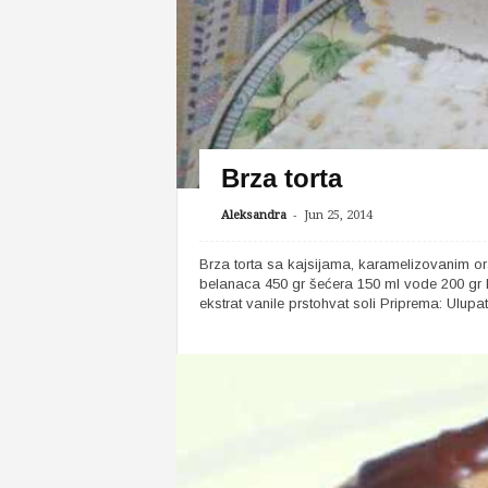
Brza torta
-
Aleksandra
Jun 25, 2014
Brza torta sa kajsijama, karamelizovanim or
belanaca 450 gr šećera 150 ml vode 200 gr k
ekstrat vanile prstohvat soli Priprema: Ulupati