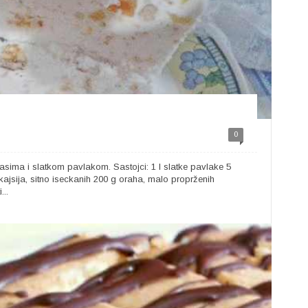
0
asima i slatkom pavlakom. Sastojci: 1 l slatke pavlake 5
ajsija, sitno iseckanih 200 g oraha, malo proprženih
...