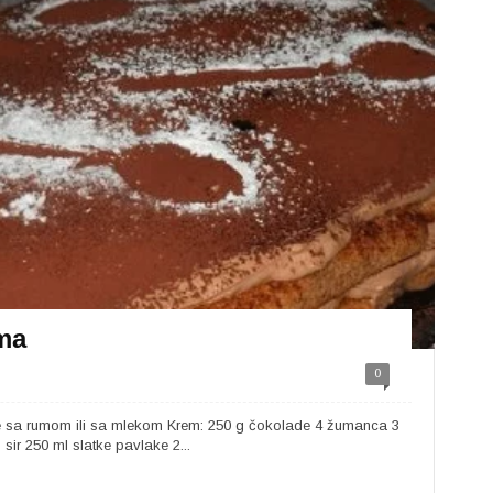
ama
0
fe sa rumom ili sa mlekom Krem: 250 g čokolade 4 žumanca 3
ir 250 ml slatke pavlake 2...