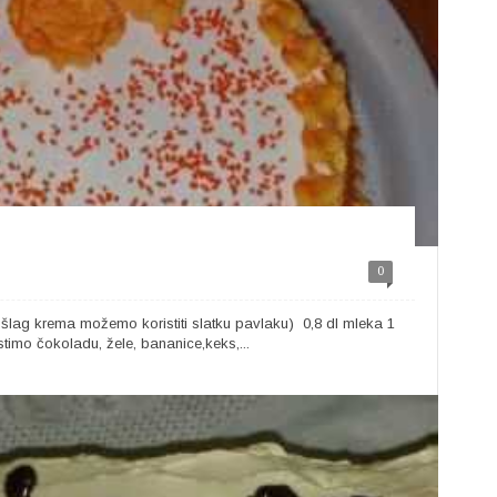
0
 šlag krema možemo koristiti slatku pavlaku) 0,8 dl mleka 1
mo čokoladu, žele, bananice,keks,...