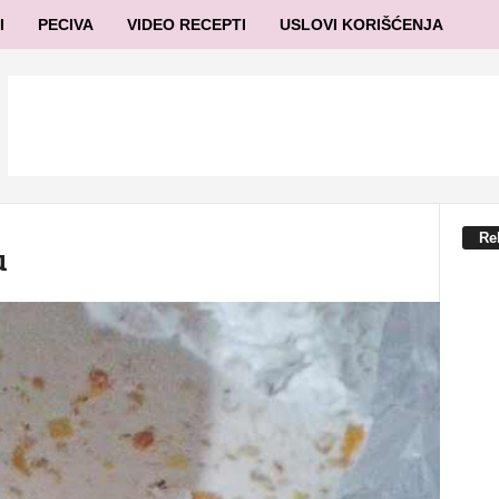
I
PECIVA
VIDEO RECEPTI
USLOVI KORIŠĆENJA
Re
u