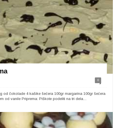
ama
0
ing od čokolade 4 kašike šećera 100gr margarina 100gr šećera
od vanile Priprema: Piškote podeliti na tri dela....