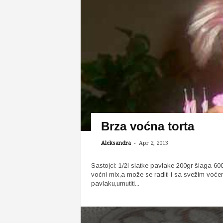
Brza voćna torta
-
Aleksandra
Apr 2, 2013
Sastojci: 1/2l slatke pavlake 200gr šlaga 60
voćni mix,a može se raditi i sa svežim voće
pavlaku,umutiti...