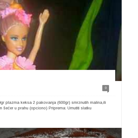
0
0gr plazma keksa 2 pakovanja (600gr) smrznutih malina,ili
m šećer u prahu (opciono) Priprema: Umutiti slatku