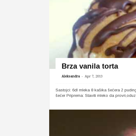
Brza vanila torta
-
Aleksandra
Apr 7, 2013
Sastojci: 6dl mleka 8 kašika šećera 2 pudin
šećer Priprema: Staviti mleko da provri,oduzet