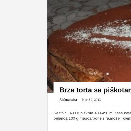
Brza torta sa piškot
-
Aleksandra
Mar 30, 2013
Sastojci: 400 g piskota 400-450 ml ness ka
belanca 100 g mascarpone sira,može i krem s